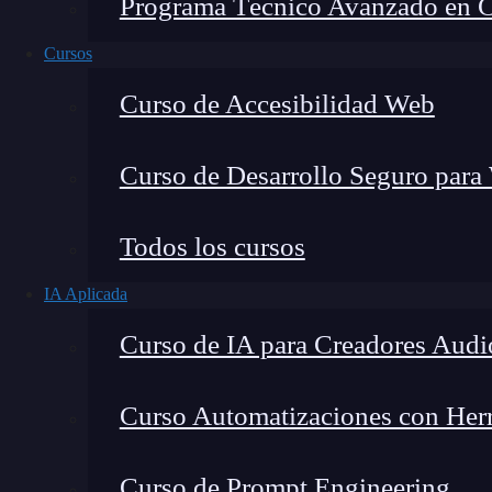
Programa Técnico Avanzado en Cib
Cursos
Curso de Accesibilidad Web
Curso de Desarrollo Seguro para
Fernando Rodríguez
Todos los cursos
Co-Fundador de KeepCoding
IA Aplicada
Curso de IA para Creadores Audi
Curso Automatizaciones con Herra
Cómo instalar Linux es una de las mayores bús
empezar a usar este
sistema operativo
por
sus c
Curso de Prompt Engineering