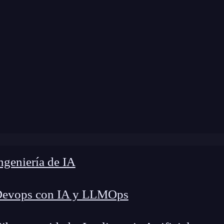
e
»
FRR Blog
»
Aprende cómo instalar Linux
geniería de IA
Devops con IA y LLMOps