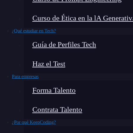
multiusuario y multitarea.
Por esta razón, h
junto a Julián García-Sotoca, quien nos ha ex
Curso de Ética en la lA Generativ
Ubuntu y la configuración avanzada de Vagran
¿Qué estudiar en Tech?
¿Qué encontrarás en este post?
Guía de Perfiles Tech
Haz el Test
¿Cómo instalar GNU/Linux?
Para empresas
¿Cómo instalar Ubuntu?
Forma Talento
¿Cómo configurar Vagrant?
¿Cómo instalar GNU/Linux?
Contrata Talento
¿Por qué KeepCoding?
La instalación de
GNU
/Linux requiere diferent
primero que debes tener en cuenta son los recur