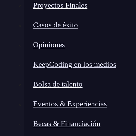
Proyectos Finales
2. Proceso de instalación: se lleva a cabo la pla
Casos de éxito
Distribución: en base a la funcionalidad del
frecuencia de actualización, del tiempo que 
Opiniones
una versión adaptada de
kernel
, de en qué
estabilidad y soporte. Entonces, ¿qué distr
KeepCoding en los medios
Servidor:
Red
Hat Enterprise Linux, 
Server, Debian.
Escritorio: Ubuntu, Fedora, Linux 
Bolsa de talento
Particionado: antes de empezar la instalacio
el sistema. Dependiendo del uso, puede ser
Eventos & Experiencias
requieran más espacio.
Selección de software: todas las instalacio
Becas & Financiación
Algunos instaladores proporcionan opciones