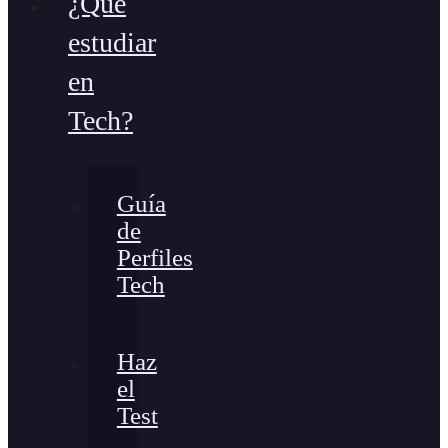
¿Qué
estudiar
en
Tech?
Guía
de
Perfiles
Tech
Haz
el
Test