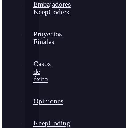
Embajadores
KeepCoders
Proyectos
Finales
Casos
de
éxito
Opiniones
KeepCoding