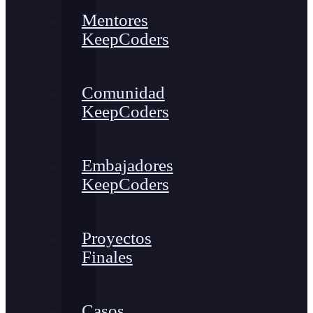
Mentores
KeepCoders
Comunidad
KeepCoders
Embajadores
KeepCoders
Proyectos
Finales
Casos