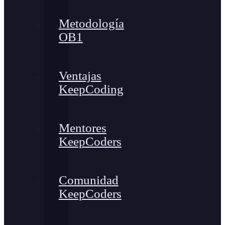
Metodología
OB1
Ventajas
KeepCoding
Mentores
KeepCoders
Comunidad
KeepCoders