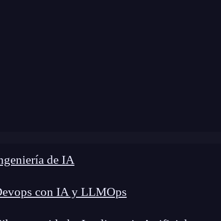
me
»
FRR Blog
»
Big Nerd Ranch en España
geniería de IA
Devops con IA y LLMOps