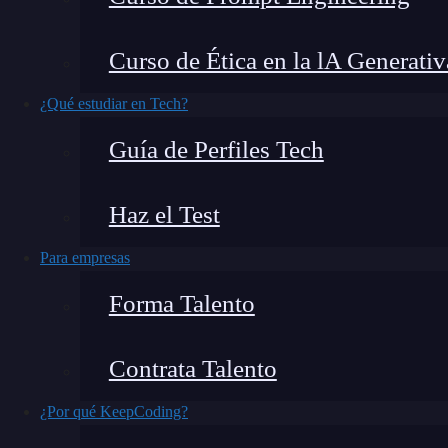
Big Nerd en España…
Curso de Ética en la lA Generativ
O me voy yo de España a Big Nerd Ranch…
¿Qué estudiar en Tech?
Temario del Advanced iOS Programming
Guía de Perfiles Tech
Aprender de los mejores en el Big Nerd Ranch
Big Nerd en España…
Haz el Test
Para empresas
Forma Talento
Contrata Talento
¿Por qué KeepCoding?