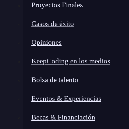
Proyectos Finales
en Georgia en el curso «
Advanced iOS Progra
Casos de éxito
Opiniones
KeepCoding en los medios
Bolsa de talento
Atlanta, capital de Georgia, tierra
de Scarlett O’Hara.
Eventos & Experiencias
Temario del Advanced iOS 
Becas & Financiación
El temario es el siguiente. Algunas cosas más in