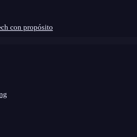
do Grand Central Dispatch y NSOperationQueue
ch con propósito
d.
a mostrar contenido OpenGL 3D.
 Core Image y OpenGL ES shaders
work Accelerate
 usando JSON.
tras
redes sociales
.
ula con Core Motion
ng
 colocar marcadores virtuales sobre objetos reales.
empo real con Core Audio.
al usando
OpenGL ES
rnos con AirPlay streaming y conexiones por cable.