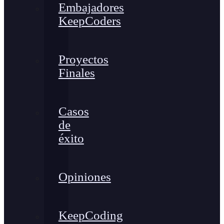
Embajadores
KeepCoders
Proyectos
Finales
Casos
de
éxito
Opiniones
KeepCoding