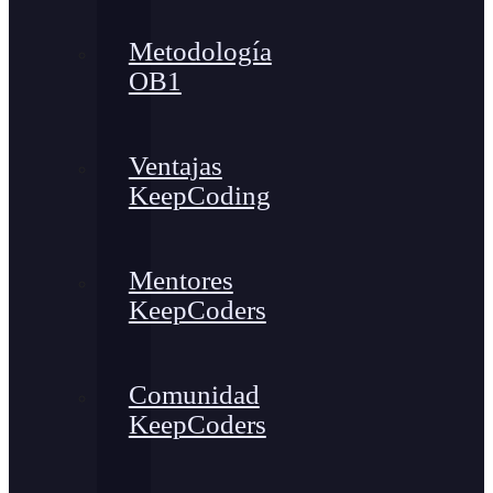
Metodología
OB1
Ventajas
KeepCoding
Mentores
KeepCoders
Comunidad
KeepCoders