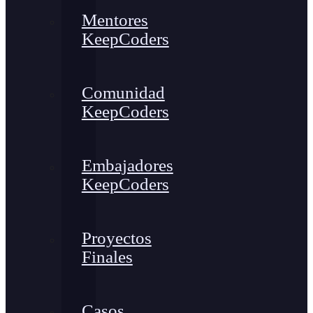
Mentores
KeepCoders
Comunidad
KeepCoders
Embajadores
KeepCoders
Proyectos
Finales
Casos