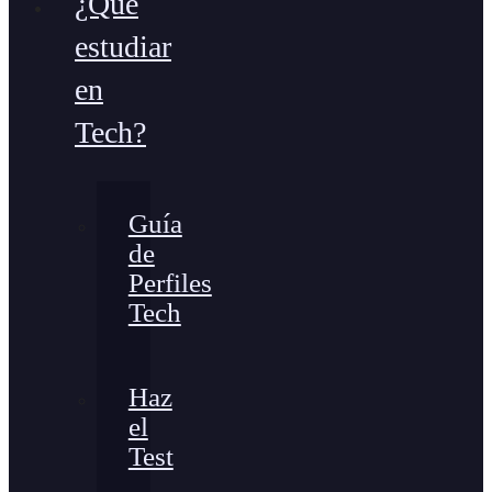
¿Qué
estudiar
en
Tech?
Guía
de
Perfiles
Tech
Haz
el
Test