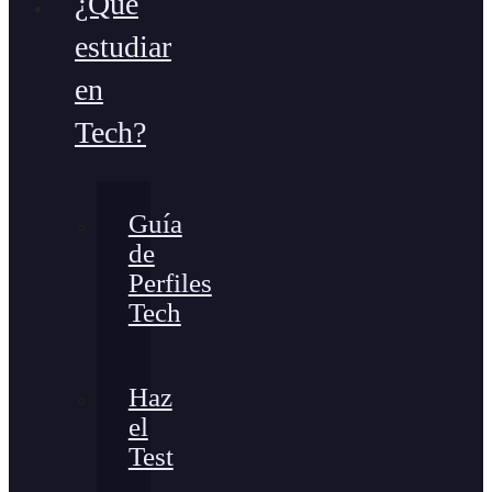
¿Qué
estudiar
en
Tech?
Guía
de
Perfiles
Tech
Haz
el
Test