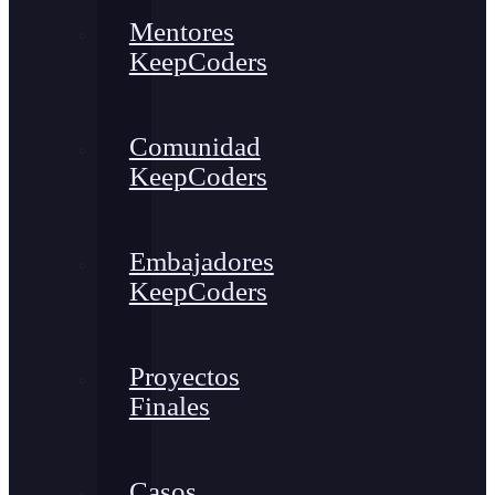
Mentores
KeepCoders
Comunidad
KeepCoders
Embajadores
KeepCoders
Proyectos
Finales
Casos