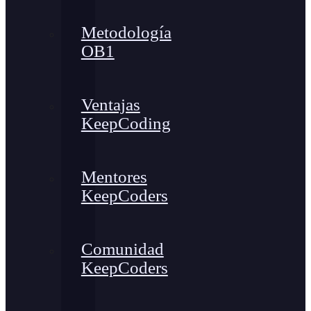
Metodología
OB1
Ventajas
KeepCoding
Mentores
KeepCoders
Comunidad
KeepCoders