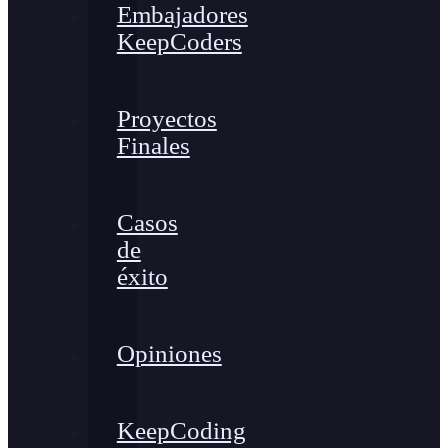
Embajadores
KeepCoders
Proyectos
Finales
Casos
de
éxito
Opiniones
KeepCoding