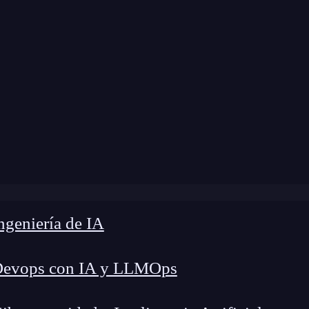
»
FRR Blog
»
Cómo adaptar tu App al iPhone 5
geniería de IA
Devops con IA y LLMOps