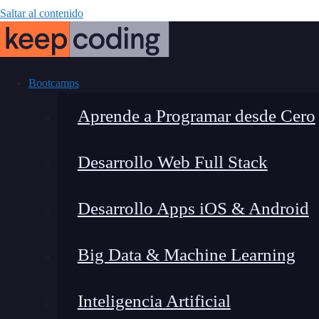
Saltar al contenido
Bootcamps
Aprende a Programar desde Cero
Desarrollo Web Full Stack
Cómo adapt
Desarrollo Apps iOS & Android
Big Data & Machine Learning
Inteligencia Artificial
Fernando Rodríguez
|
Última mo