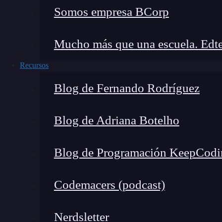
Adaptar tu app a las nuevas 
Somos empresa BCorp
Como buen gurú, no se le resistió ni media mañ
Mucho más que una escuela. Edte
adaptar app iPhone 5.
Recursos
¿Tienes dudas de cómo va afectar las nuevas
Blog de Fernando Rodríguez
como
adaptar app iPhone 5
?
¿No tienes ni idea de qué es eso del
letterbox
Blog de Adriana Botelho
Ningún problema,
pasa al consultorio del
Blog de Programación KeepCodi
Codemacers (podcast)
Nerdsletter