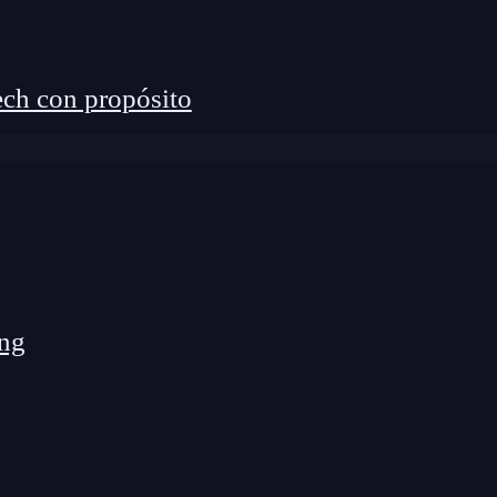
proporciones del iPhone 5
ana, y por si fuera poco se dispuso a contarnos como
ch con propósito
 proporciones del iPhone a tus Apps y no sabes
ing
?
 Dr González Real y ponte en sus manos.
ng