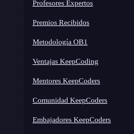
Profesores Expertos
Premios Recibidos
Metodología OB1
Ventajas KeepCoding
Cual no sería mi placer al descubrir que que 
escasa distancia de donde intentaba yo exorciz
Mentores KeepCoders
de aquellos jóvenes descarriados. 😉
Comunidad KeepCoders
Embajadores KeepCoders