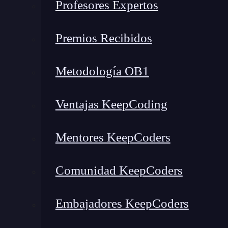
de arena:
Profesores Expertos
Todos los afectados por el ERE de
IDG E
Premios Recibidos
cualquiera de los cursos de Agbo Training
quieran.
Metodología OB1
Para ello, basta con escribir a cursos @ agb
Ventajas KeepCoding
Ánimo a todos y no olvideis que:
Mentores KeepCoders
La creatividad nace de la angustia como el día 
inventiva, los descubrimientos y las grandes est
Comunidad KeepCoders
mismo sin quedar ’superado’.
Embajadores KeepCoders
— Albert Einstein