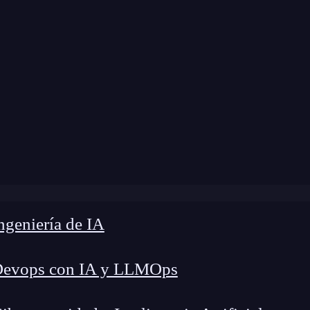
dificación:
14 de noviembre de 2024 |
Tiempo de
»
Descuento especial para afectados por el ERE de IDG Es
geniería de IA
Devops con IA y LLMOps