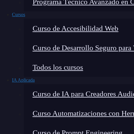
Programa Técnico Avanzado en Cib
Cursos
Curso de Accesibilidad Web
Curso de Desarrollo Seguro para
Todos los cursos
IA Aplicada
Fernando Rodríguez
Curso de IA para Creadores Audi
Co-Fundador de KeepCoding
Curso Automatizaciones con Herra
Curso de Prompt Engineering