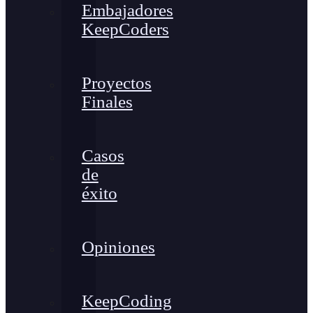
Embajadores
KeepCoders
Proyectos
Finales
Casos
de
éxito
Opiniones
KeepCoding