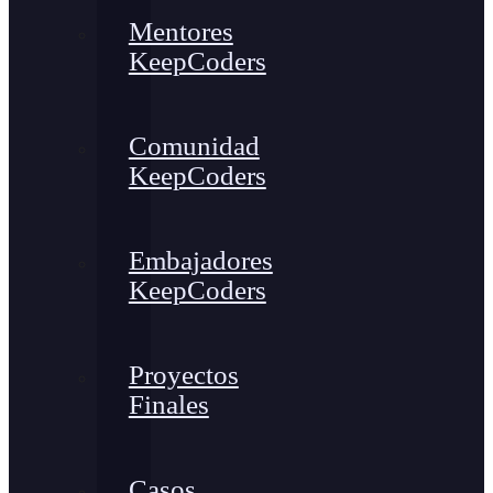
Mentores
KeepCoders
Comunidad
KeepCoders
Embajadores
KeepCoders
Proyectos
Finales
Casos