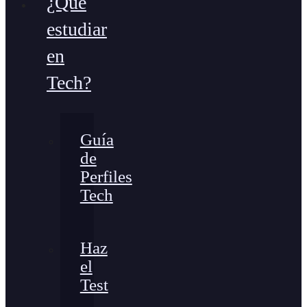
¿Qué
estudiar
en
Tech?
Guía
de
Perfiles
Tech
Haz
el
Test