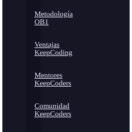
Metodología
OB1
Ventajas
KeepCoding
Mentores
KeepCoders
Comunidad
KeepCoders