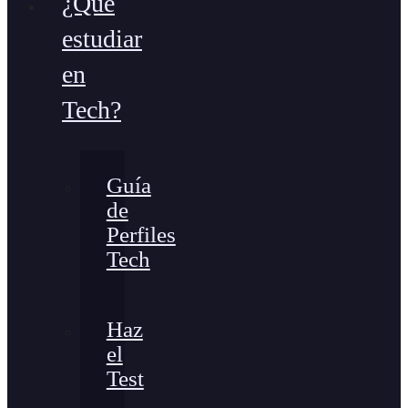
¿Qué
estudiar
en
Tech?
Guía
de
Perfiles
Tech
Haz
el
Test