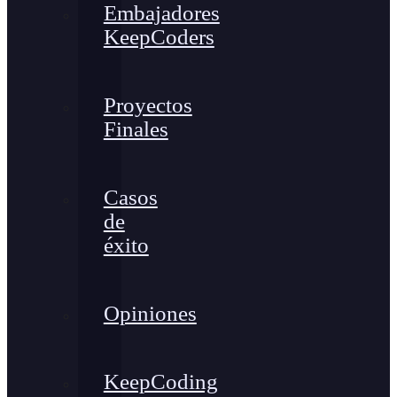
Embajadores
KeepCoders
Proyectos
Finales
Casos
de
éxito
Opiniones
KeepCoding