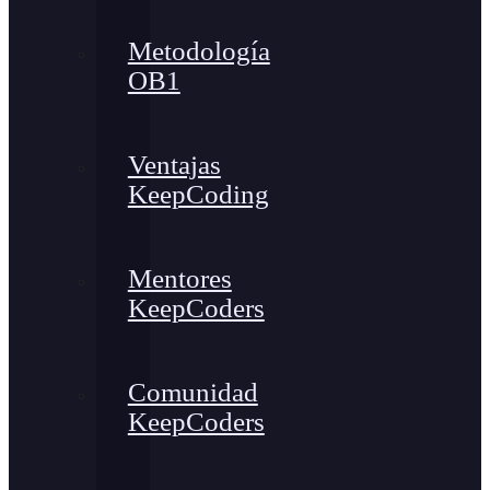
Metodología
OB1
Ventajas
KeepCoding
Mentores
KeepCoders
Comunidad
KeepCoders