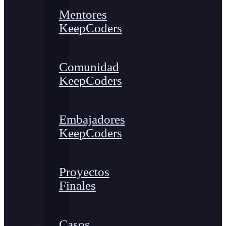
Mentores
KeepCoders
Comunidad
KeepCoders
Embajadores
KeepCoders
Proyectos
Finales
Casos