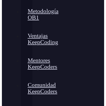
Metodología
OB1
Ventajas
KeepCoding
Mentores
KeepCoders
Comunidad
KeepCoders