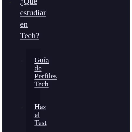
¿Qué
estudiar
en
Tech?
Guía
de
Perfiles
Tech
Haz
el
Test