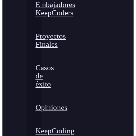
Embajadores
KeepCoders
Proyectos
Finales
Casos
de
éxito
Opiniones
KeepCoding