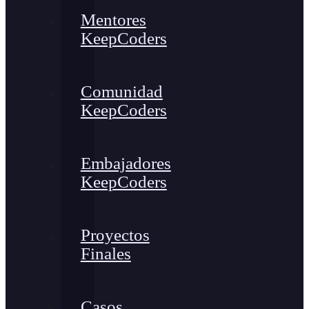
Mentores
KeepCoders
Comunidad
KeepCoders
Embajadores
KeepCoders
Proyectos
Finales
Casos