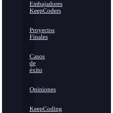
Embajadores
KeepCoders
Proyectos
Finales
Casos
de
éxito
Opiniones
KeepCoding