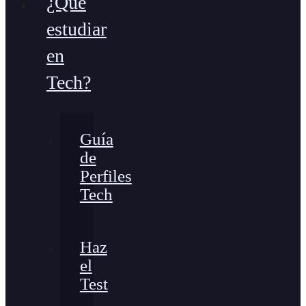
¿Qué
estudiar
en
Tech?
Guía
de
Perfiles
Tech
Haz
el
Test