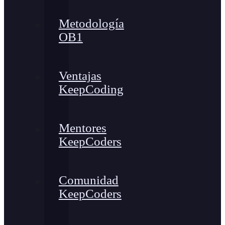
Metodología
OB1
Ventajas
KeepCoding
Mentores
KeepCoders
Comunidad
KeepCoders