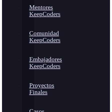
Mentores
KeepCoders
Comunidad
KeepCoders
Embajadores
KeepCoders
Proyectos
Finales
Casos