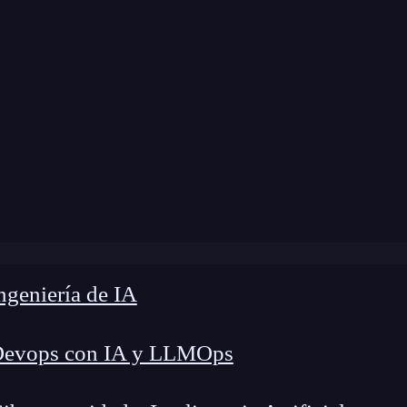
modificación:
7 de mayo de 2024 |
Tiempo de Le
»
Forzar a safari para que muestre el código fuente en Text
geniería de IA
Devops con IA y LLMOps