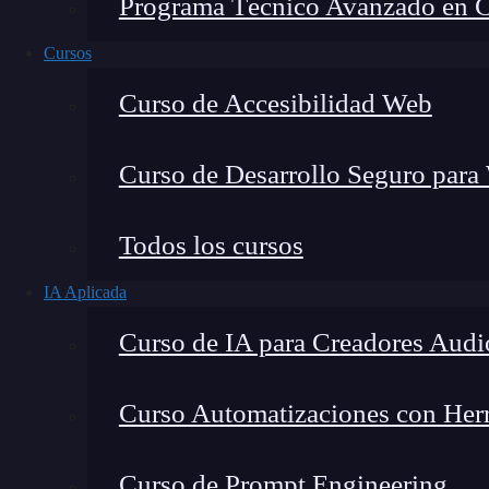
Programa Técnico Avanzado en Cib
Cursos
Curso de Accesibilidad Web
Curso de Desarrollo Seguro para
Todos los cursos
IA Aplicada
Fernando Rodríguez
Curso de IA para Creadores Audi
Co-Fundador de KeepCoding
Curso Automatizaciones con Herra
Curso de Prompt Engineering