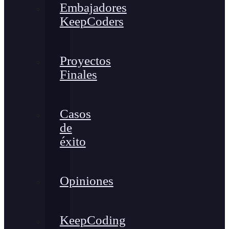
Embajadores
KeepCoders
Proyectos
Finales
Casos
de
éxito
Opiniones
KeepCoding