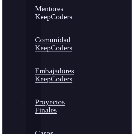
Mentores
KeepCoders
Comunidad
KeepCoders
Embajadores
KeepCoders
Proyectos
Finales
Casos