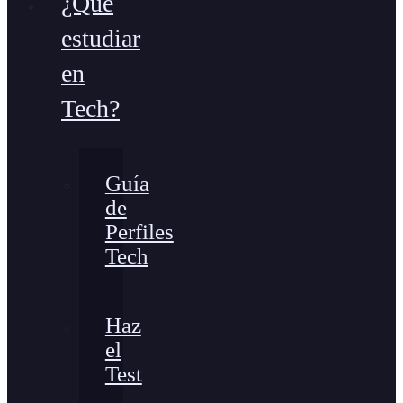
¿Qué
estudiar
en
Tech?
Guía
de
Perfiles
Tech
Haz
el
Test