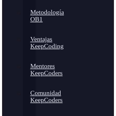
Metodología
OB1
Ventajas
KeepCoding
Mentores
KeepCoders
Comunidad
KeepCoders