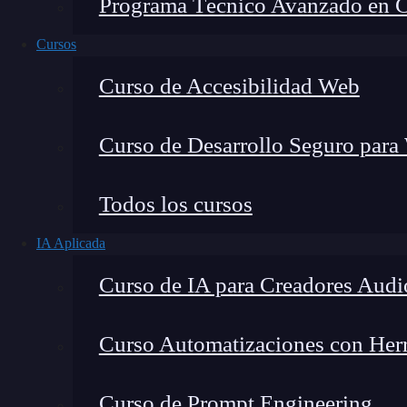
Programa Técnico Avanzado en Cib
Cursos
Curso de Accesibilidad Web
Curso de Desarrollo Seguro para
Fernando Rodríguez
Todos los cursos
Co-Fundador de KeepCoding
IA Aplicada
Curso de IA para Creadores Audi
Curso Automatizaciones con Herra
Planeta Cocoa: Agregador de
Touch en Español
Curso de Prompt Engineering