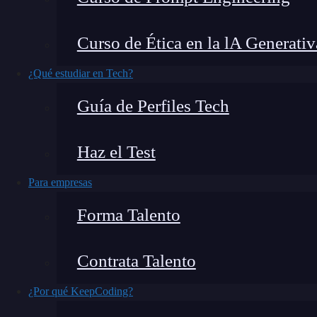
Se anuncia a los 4 vientos
PlanetaCocoa
: un a
Curso de Ética en la lA Generativ
Touch y
programación en iOS
y OSX en genera
¿Qué estudiar en Tech?
Lo más probable es que me haya olvidado de algu
Guía de Perfiles Tech
comentario con la url o dame un toque en f
Haz el Test
Para empresas
Forma Talento
Contrata Talento
¿Por qué KeepCoding?