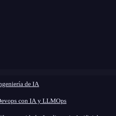
Home
»
FRR Blog
»
Planeta Cocoa
geniería de IA
Devops con IA y LLMOps