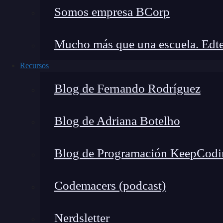
Somos empresa BCorp
Mucho más que una escuela. Edte
Cuando termine el día me meto ahí dentro
Recursos
y ya veremos si duermo o no.
Blog de Fernando Rodríguez
Como nota curiosa, aquí es donde se han dado 
geológicas. Solo se interrumpió cuando unos c
Blog de Adriana Botelho
las clases, y para ocultar las huellas no se les 
Historic Banning Mills. Es decir, para ocultar 
Blog de Programación KeepCodi
pérdidas por más de un millón.
Codemacers (podcast)
Nerdsletter