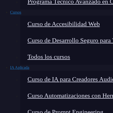
Programa Técnico Avanzado en Cib
Cursos
Curso de Accesibilidad Web
Curso de Desarrollo Seguro para
Todos los cursos
IA Aplicada
Fernando Rodríguez
Curso de IA para Creadores Audi
Co-Fundador de KeepCoding
Curso Automatizaciones con Herra
Curso de Prompt Engineering