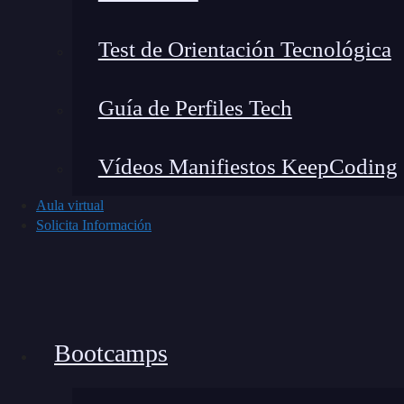
Test de Orientación Tecnológica
Guía de Perfiles Tech
Vídeos Manifiestos KeepCoding
Aula virtual
Solicita Información
Vista de las cabañas y el edificio principal.
El lugar está todo decorado en plan muy rústic
«Mountain Lion» situado sobre nuestras cabeza
Bootcamps
Primer día de curso en el Bi