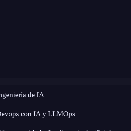
modificación:
17 de abril de 2024 |
Tiempo de Le
log
»
Primer dia de curso iOS Avanzado Big Nerd Ranch
geniería de IA
Devops con IA y LLMOps