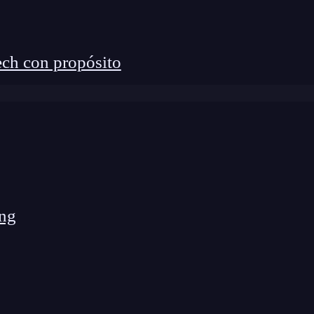
ch con propósito
los cursos de
Big Nerd Ranch
desde hace eras
horizos robaron todos los iMacs que tienen aquí para
ocurrió nada mejor que quemar el edificio principal del
un robo de algunos miles de dólares, causaron
ng