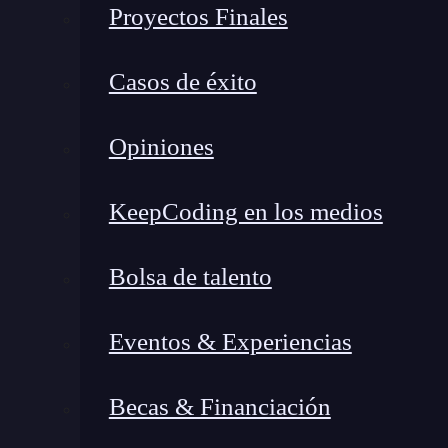
Proyectos Finales
Ayer estuve cenando con los demás nerds del 
Casos de éxito
Muchos ya han venido antes, ya sea al curso b
de los cursos. Es gente bastante normal, de he
Opiniones
iPad
he visto a frikis mucho más raros. Los de
California, Nueva York, Saint Louis, etc… Tam
KeepCoding en los medios
el bicho raro soy yo. 🙂
Bolsa de talento
Eventos & Experiencias
Becas & Financiación