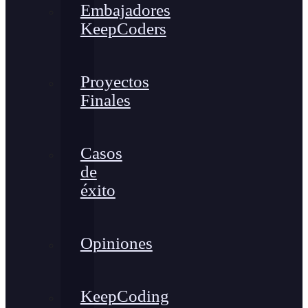
Embajadores
KeepCoders
Proyectos
Finales
Casos
de
éxito
Opiniones
KeepCoding