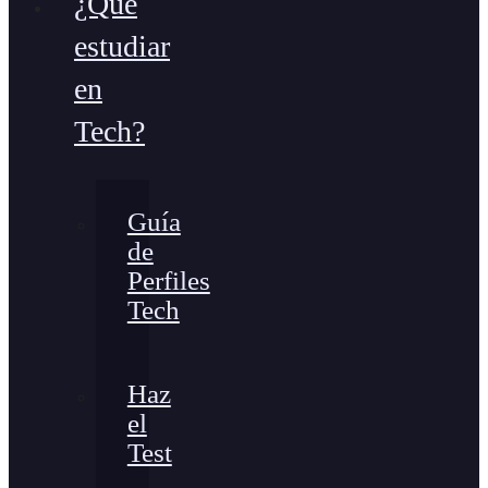
¿Qué
estudiar
en
Tech?
Guía
de
Perfiles
Tech
Haz
el
Test