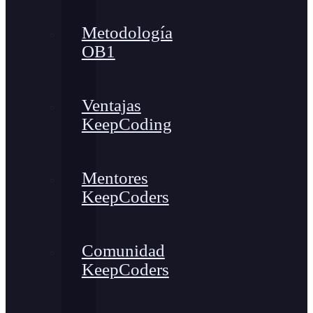
Metodología
OB1
Ventajas
KeepCoding
Mentores
KeepCoders
Comunidad
KeepCoders