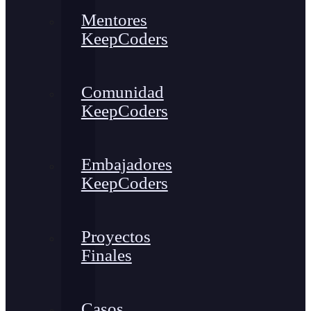
Mentores
KeepCoders
Comunidad
KeepCoders
Embajadores
KeepCoders
Proyectos
Finales
Casos