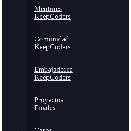
Mentores
KeepCoders
Comunidad
KeepCoders
Embajadores
KeepCoders
Proyectos
Finales
Casos