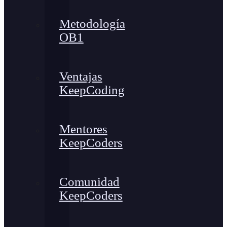
Metodología
OB1
Ventajas
KeepCoding
Mentores
KeepCoders
Comunidad
KeepCoders