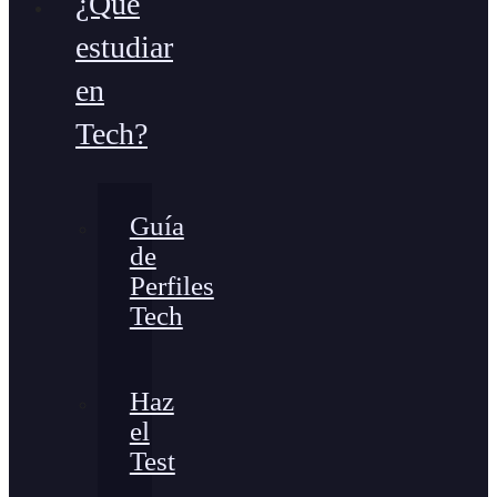
¿Qué
estudiar
en
Tech?
Guía
de
Perfiles
Tech
Haz
el
Test