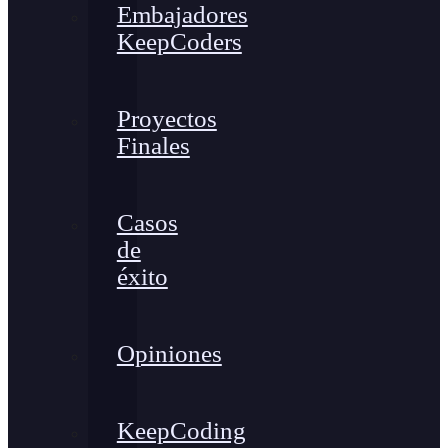
Embajadores
KeepCoders
Proyectos
Finales
Casos
de
éxito
Opiniones
KeepCoding