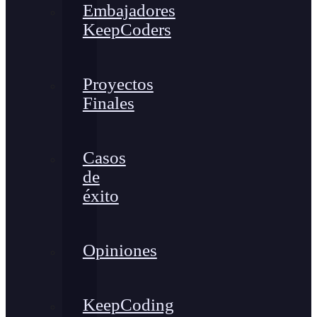
Embajadores
KeepCoders
Proyectos
Finales
Casos
de
éxito
Opiniones
KeepCoding