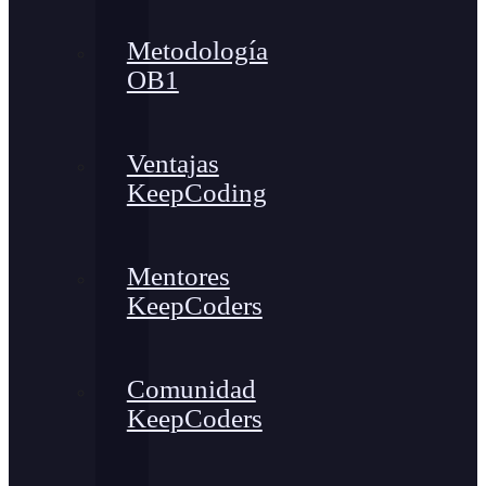
Metodología
OB1
Ventajas
KeepCoding
Mentores
KeepCoders
Comunidad
KeepCoders