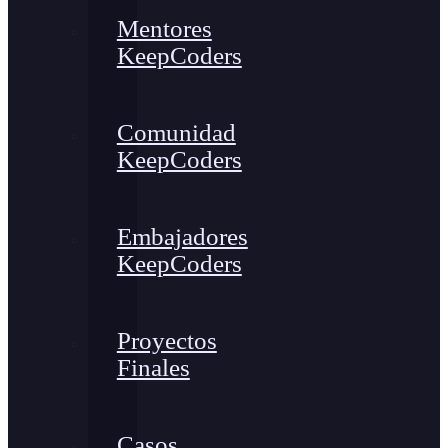
Mentores
KeepCoders
Comunidad
KeepCoders
Embajadores
KeepCoders
Proyectos
Finales
Casos