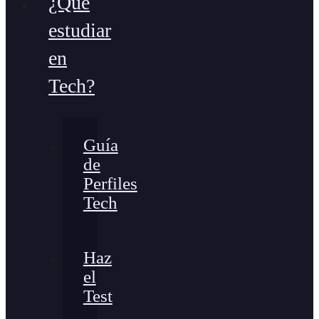
¿Qué
estudiar
en
Tech?
Guía
de
Perfiles
Tech
Haz
el
Test