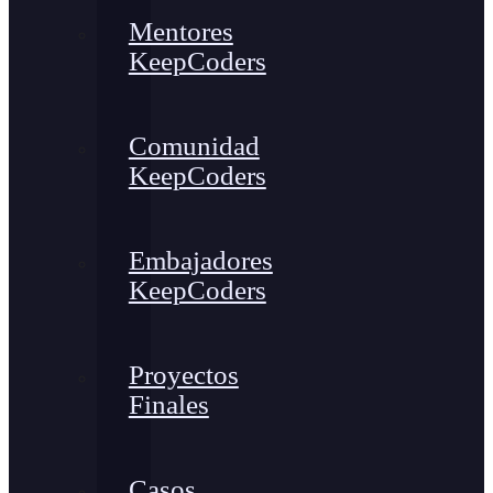
Mentores
KeepCoders
Comunidad
KeepCoders
Embajadores
KeepCoders
Proyectos
Finales
Casos