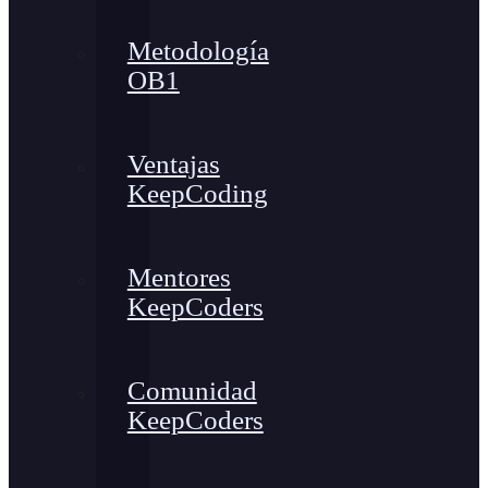
Metodología
OB1
Ventajas
KeepCoding
Mentores
KeepCoders
Comunidad
KeepCoders