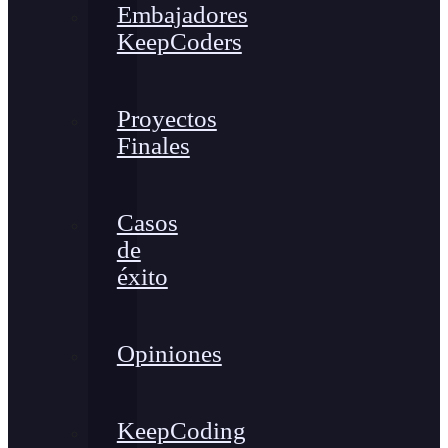
Embajadores
KeepCoders
Proyectos
Finales
Casos
de
éxito
Opiniones
KeepCoding