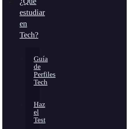
¿Qué
estudiar
en
Tech?
Guía
de
Perfiles
Tech
Haz
el
Test