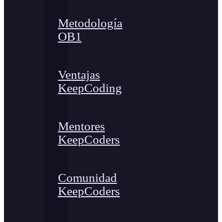
Metodología
OB1
Ventajas
KeepCoding
Mentores
KeepCoders
Comunidad
KeepCoders