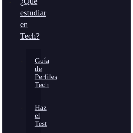
¿Qué
estudiar
en
Tech?
Guía
de
Perfiles
Tech
Haz
el
Test