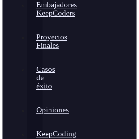
Embajadores
KeepCoders
Proyectos
Finales
Casos
de
éxito
Opiniones
KeepCoding