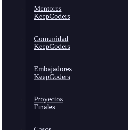
Mentores
KeepCoders
Comunidad
KeepCoders
Embajadores
KeepCoders
Proyectos
Finales
Casos