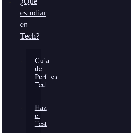
¿Qué
estudiar
en
Tech?
Guía
de
Perfiles
Tech
Haz
el
Test