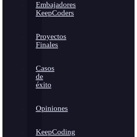
Embajadores
KeepCoders
Proyectos
Finales
Casos
de
éxito
Opiniones
KeepCoding