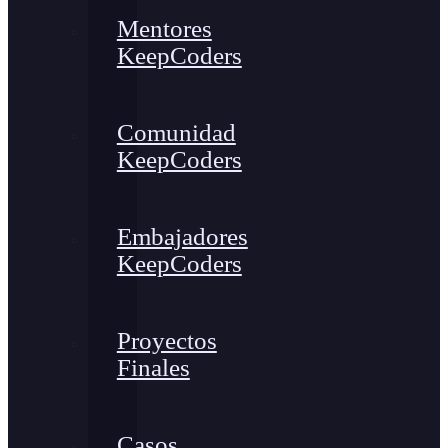
Mentores
KeepCoders
Comunidad
KeepCoders
Embajadores
KeepCoders
Proyectos
Finales
Casos