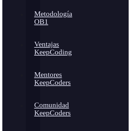
Metodología
OB1
Ventajas
KeepCoding
Mentores
KeepCoders
Comunidad
KeepCoders