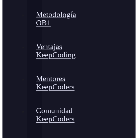
Metodología
OB1
Ventajas
KeepCoding
Mentores
KeepCoders
Comunidad
KeepCoders