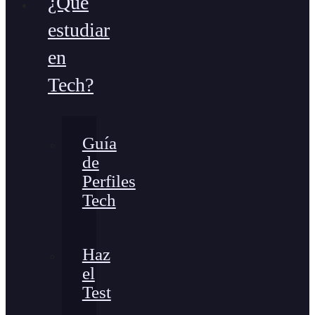
¿Qué
estudiar
en
Tech?
Guía
de
Perfiles
Tech
Haz
el
Test