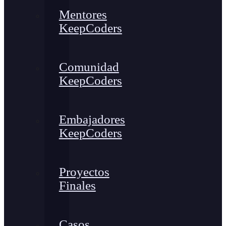
Mentores
KeepCoders
Comunidad
KeepCoders
Embajadores
KeepCoders
Proyectos
Finales
Casos