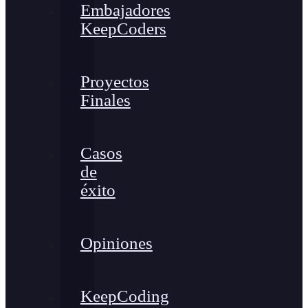
Embajadores
KeepCoders
Proyectos
Finales
Casos
de
éxito
Opiniones
KeepCoding