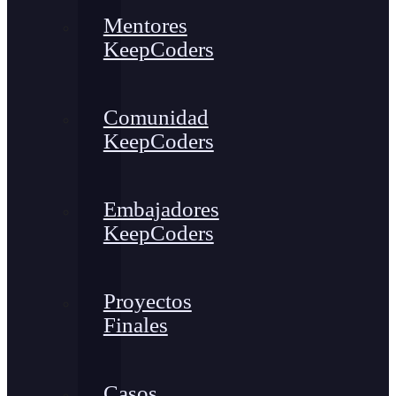
Mentores
KeepCoders
Comunidad
KeepCoders
Embajadores
KeepCoders
Proyectos
Finales
Casos