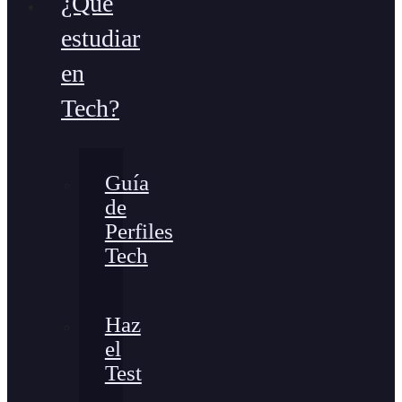
¿Qué
estudiar
en
Tech?
Guía
de
Perfiles
Tech
Haz
el
Test