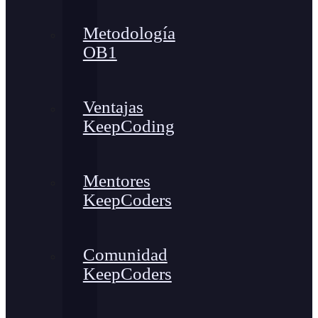
Metodología
OB1
Ventajas
KeepCoding
Mentores
KeepCoders
Comunidad
KeepCoders