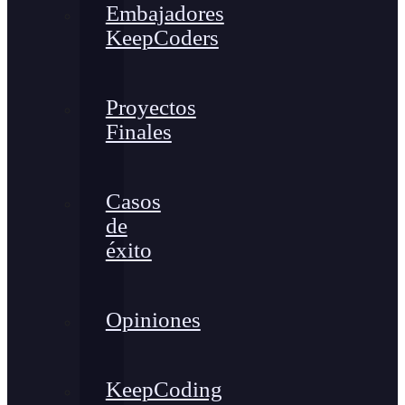
Embajadores
KeepCoders
Proyectos
Finales
Casos
de
éxito
Opiniones
KeepCoding