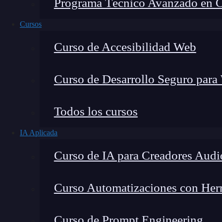
Programa Técnico Avanzado en Cib
Cursos
Curso de Accesibilidad Web
Curso de Desarrollo Seguro para
Todos los cursos
IA Aplicada
Lucia Gómez Salgado
Curso de IA para Creadores Audi
Contribuyo a acercar la realidad del sector tecno
visión de mercado y experiencia directa en proces
Curso Automatizaciones con Herra
Curso de Prompt Engineering