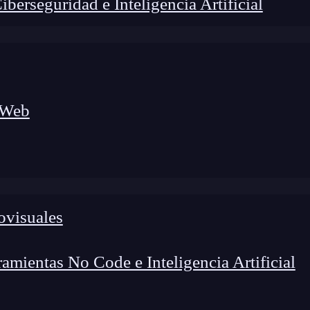
erseguridad e Inteligencia Artificial
 Web
ovisuales
lógico a nuevos profesionales, combinando conocimiento práctico,
os de transformación profesional.
mientas No Code e Inteligencia Artificial