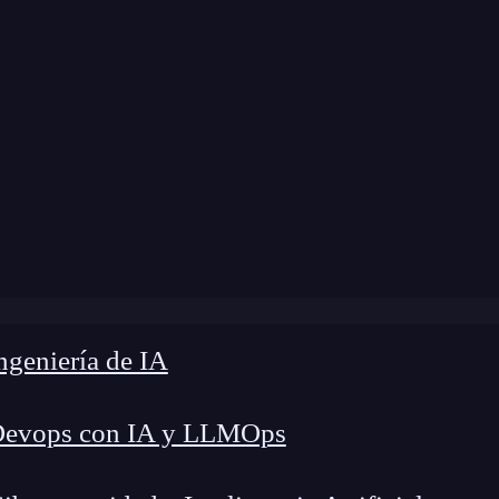
modificación:
15 de marzo de 2024 |
Tiempo de L
ómo gestionar la abundancia de conceptos en programaci
geniería de IA
Devops con IA y LLMOps