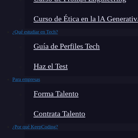
En este artículo, compartimos algunos consejo
Curso de Ética en la lA Generativ
programación
y cómo superar los desafíos que 
mundo de la
tecnología
y la programación, la 
¿Qué estudiar en Tech?
para cualquier persona que esté tratando de
apr
Guía de Perfiles Tech
básicos en esta área. Desde las
bases de datos
ha
multitud de lenguajes de programación y formas
Haz el Test
como si hubiera un océano de información que 
Para empresas
¿Qué encontrarás en este post?
Forma Talento
Contrata Talento
La era de la abundancia de conceptos en programación
¿Por qué KeepCoding?
Aprender a programar paso a paso