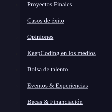
Proyectos Finales
Casos de éxito
Opiniones
KeepCoding en los medios
Bolsa de talento
En la última década he trabajado en diversos pr
especialmente en entornos con equipos que debí
Eventos & Experiencias
entender ¿qué es acceso seguro remoto? es fun
sensible, desde pymes hasta grandes corporacio
Becas & Financiación