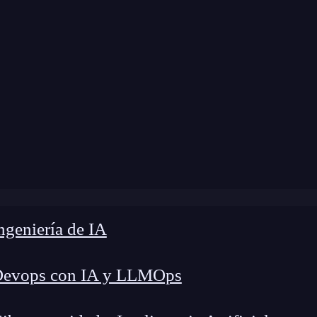
 modificación:
5 de enero de 2026 |
Tiempo de L
 Seguro Remoto: 7 Claves para proteger tu empresa efica
geniería de IA
Devops con IA y LLMOps