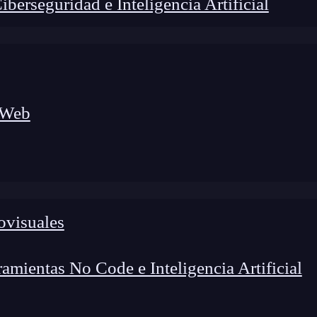
erseguridad e Inteligencia Artificial
 Web
ovisuales
lógico a nuevos profesionales, combinando conocimiento práctico,
os de transformación profesional.
mientas No Code e Inteligencia Artificial