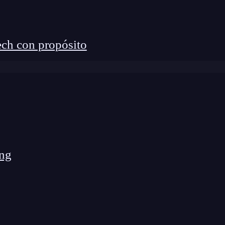
ncilla pero profunda qué implica el acceso seguro
plicarlo realmente para proteger tanto a los usuarios
conceptos, tecnologías y mejores prácticas basados
ch con propósito
mación digital y ciberseguridad.
remoto
ng
z