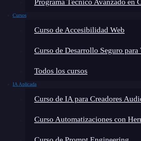
Programa Técnico Avanzado en Cib
Cursos
Curso de Accesibilidad Web
Curso de Desarrollo Seguro para
Todos los cursos
IA Aplicada
Lucia Gómez Salgado
Curso de IA para Creadores Audi
Contribuyo a acercar la realidad del sector tecno
visión de mercado y experiencia directa en proces
Curso Automatizaciones con Herra
Curso de Prompt Engineering