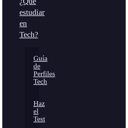
¿Qué
estudiar
en
Tech?
Guía
de
Perfiles
Tech
Haz
el
Test