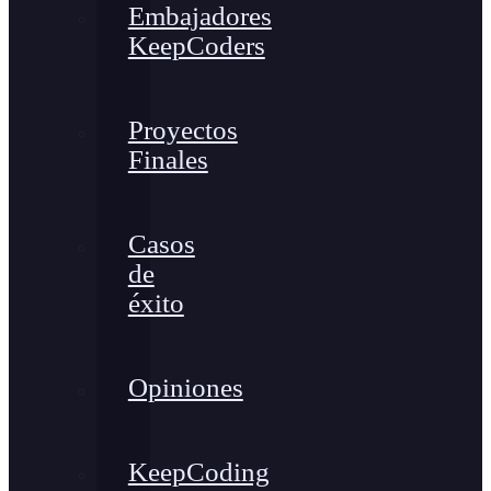
Embajadores
KeepCoders
Proyectos
Finales
Casos
de
éxito
Opiniones
KeepCoding