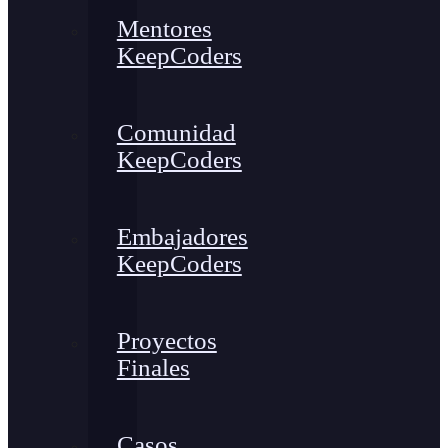
Mentores
KeepCoders
Comunidad
KeepCoders
Embajadores
KeepCoders
Proyectos
Finales
Casos