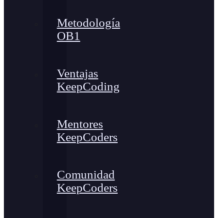
Metodología
OB1
Ventajas
KeepCoding
Mentores
KeepCoders
Comunidad
KeepCoders