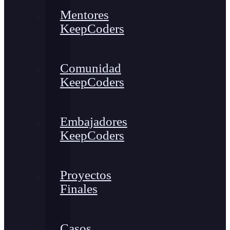
Mentores
KeepCoders
Comunidad
KeepCoders
Embajadores
KeepCoders
Proyectos
Finales
Casos