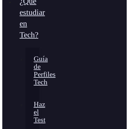
¿Qué
estudiar
en
Tech?
Guía
de
Perfiles
Tech
Haz
el
Test