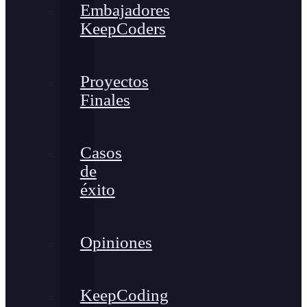
Embajadores
KeepCoders
Proyectos
Finales
Casos
de
éxito
Opiniones
KeepCoding