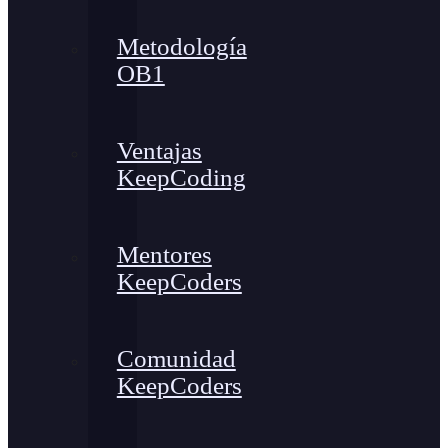
Metodología
OB1
Ventajas
KeepCoding
Mentores
KeepCoders
Comunidad
KeepCoders