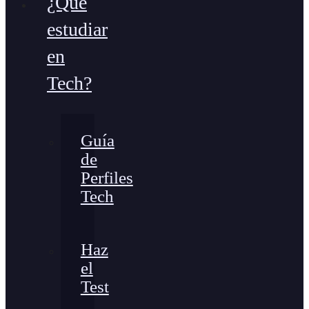
¿Qué
estudiar
en
Tech?
Guía
de
Perfiles
Tech
Haz
el
Test