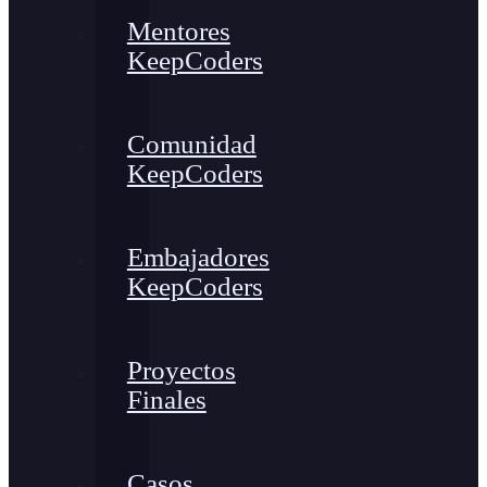
Mentores
KeepCoders
Comunidad
KeepCoders
Embajadores
KeepCoders
Proyectos
Finales
Casos