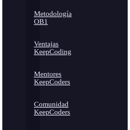
Metodología
OB1
Ventajas
KeepCoding
Mentores
KeepCoders
Comunidad
KeepCoders