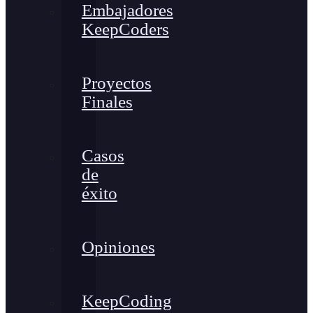
Embajadores
KeepCoders
Proyectos
Finales
Casos
de
éxito
Opiniones
KeepCoding