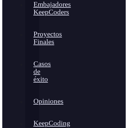
Embajadores
KeepCoders
Proyectos
Finales
Casos
de
éxito
Opiniones
KeepCoding