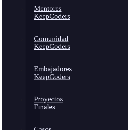
Mentores
KeepCoders
Comunidad
KeepCoders
Embajadores
KeepCoders
Proyectos
Finales
Casos