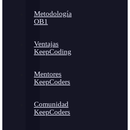
Metodología
OB1
Ventajas
KeepCoding
Mentores
KeepCoders
Comunidad
KeepCoders