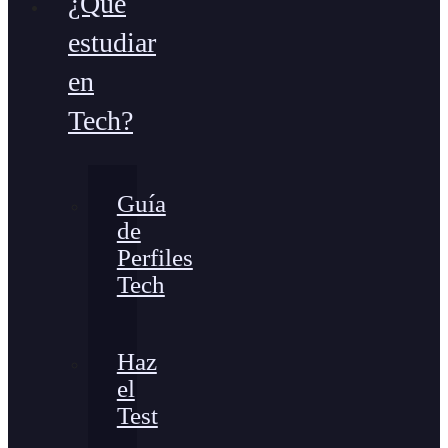
¿Qué
estudiar
en
Tech?
Guía
de
Perfiles
Tech
Haz
el
Test