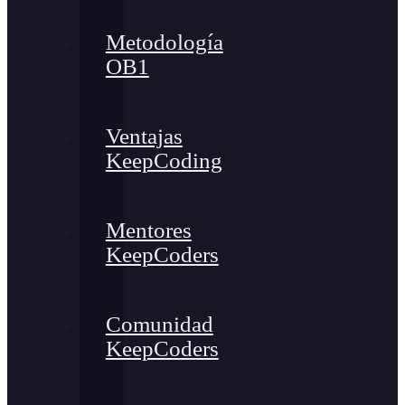
Metodología
OB1
Ventajas
KeepCoding
Mentores
KeepCoders
Comunidad
KeepCoders