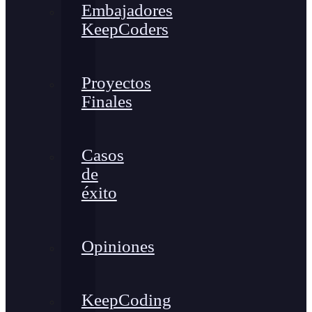
Embajadores
KeepCoders
Proyectos
Finales
Casos
de
éxito
Opiniones
KeepCoding