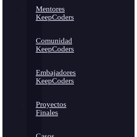
Mentores
KeepCoders
Comunidad
KeepCoders
Embajadores
KeepCoders
Proyectos
Finales
Casos