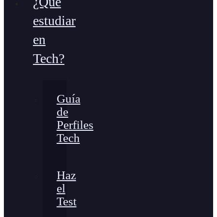
¿Qué
estudiar
en
Tech?
Guía
de
Perfiles
Tech
Haz
el
Test