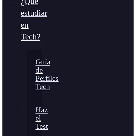
¿Qué
estudiar
en
Tech?
Guía
de
Perfiles
Tech
Haz
el
Test