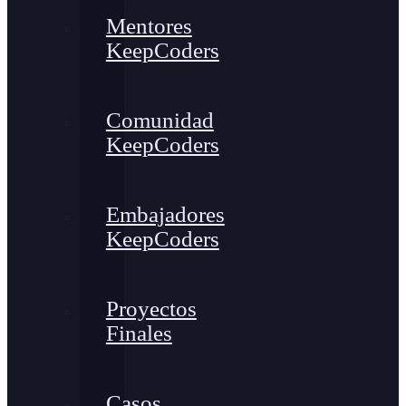
Mentores
KeepCoders
Comunidad
KeepCoders
Embajadores
KeepCoders
Proyectos
Finales
Casos