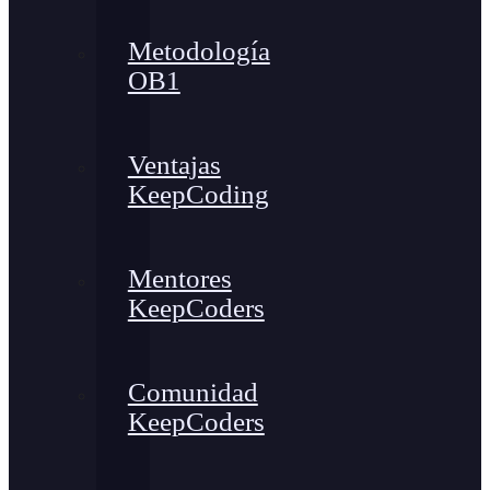
Metodología
OB1
Ventajas
KeepCoding
Mentores
KeepCoders
Comunidad
KeepCoders