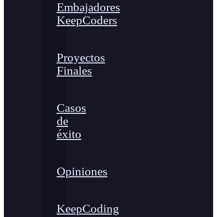
Embajadores
KeepCoders
Proyectos
Finales
Casos
de
éxito
Opiniones
KeepCoding