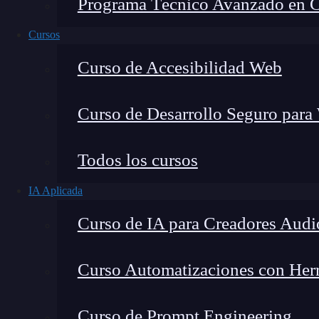
Programa Técnico Avanzado en Cib
Cursos
Curso de Accesibilidad Web
Curso de Desarrollo Seguro para
Todos los cursos
IA Aplicada
Curso de IA para Creadores Audi
Lucia Gómez Salgado
Curso Automatizaciones con Herra
Contribuyo a acercar la realidad del sector tecno
visión de mercado y experiencia directa en proces
Curso de Prompt Engineering