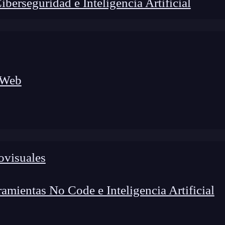
erseguridad e Inteligencia Artificial
 Web
ovisuales
mientas No Code e Inteligencia Artificial
lógico a nuevos profesionales, combinando conocimiento práctico,
os de transformación profesional.