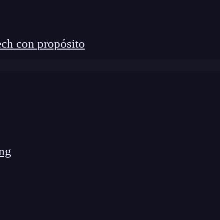
ch con propósito
ng
ons)
aplica machine learning,
procesamiento de
ejorar las operaciones IT.