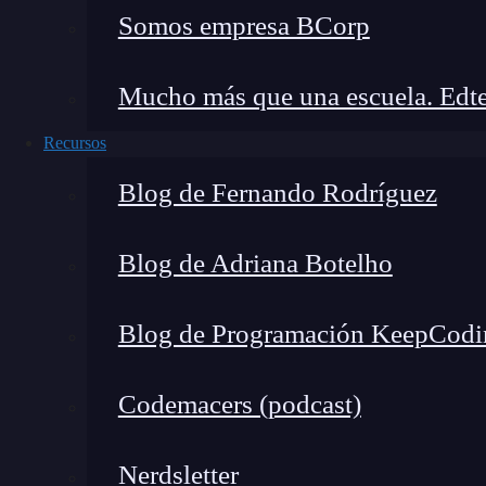
Somos empresa BCorp
Mucho más que una escuela. Edte
Recursos
Blog de Fernando Rodríguez
Blog de Adriana Botelho
Blog de Programación KeepCodi
AIOps (Artificial Intelligence for
IT
Operati
Codemacers (podcast)
lenguaje natural
y big data para automatizar y m
Nerdsletter
En el contexto DevOps, esto se traduce en: