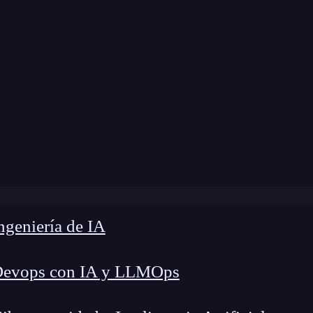
 modificación:
13 de junio de 2025 |
Tiempo de L
perativas DevOps: automatización inteligente para entorn
geniería de IA
Devops con IA y LLMOps