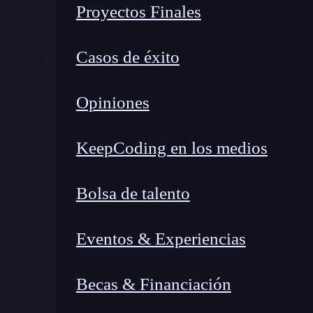
Proyectos Finales
¿Puede AIOps cometer errores?
Prepárate para dominar las operaciones inteligentes
Casos de éxito
¿Qué es AIOps y por qué es 
Opiniones
KeepCoding en los medios
Bolsa de talento
Eventos & Experiencias
Becas & Financiación