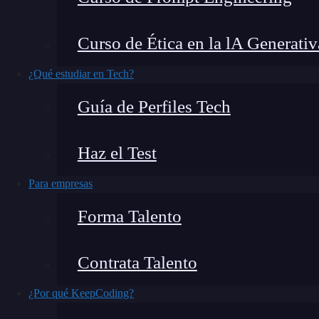
Curso de Ética en la lA Generativ
Durante el despliegue de un sistema de micros
¿Qué estudiar en Tech?
un reto clásico: logs inconexos, métricas disper
Guía de Perfiles Tech
ruidos. Implementar
AIOps
para operativas
D
de
inteligencia artificial
,
logramos correlacion
Haz el Test
afectaran al usuario y automatizar la respue
Para empresas
Este enfoque no es futuro: es presente. Según 
Forma Talento
in 2025
, AIOps está redefiniendo cómo los eq
modernos.
Contrata Talento
¿Qué encontrarás en este post?
¿Por qué KeepCoding?