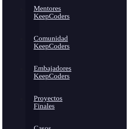
Mentores
KeepCoders
Comunidad
KeepCoders
Embajadores
KeepCoders
Proyectos
Finales
Casos