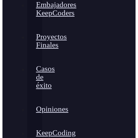
Embajadores
KeepCoders
Proyectos
Finales
Casos
de
éxito
Opiniones
KeepCoding