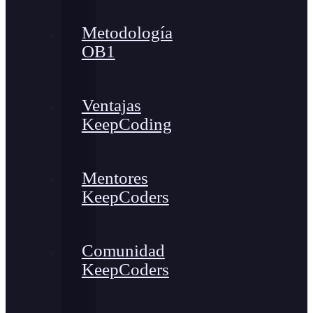
Metodología
OB1
Ventajas
KeepCoding
Mentores
KeepCoders
Comunidad
KeepCoders