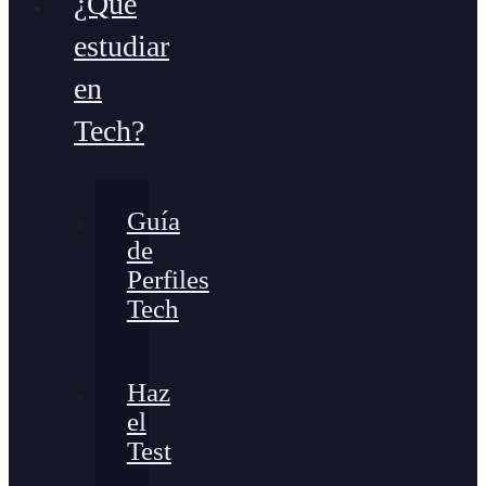
¿Qué
estudiar
en
Tech?
Guía
de
Perfiles
Tech
Haz
el
Test