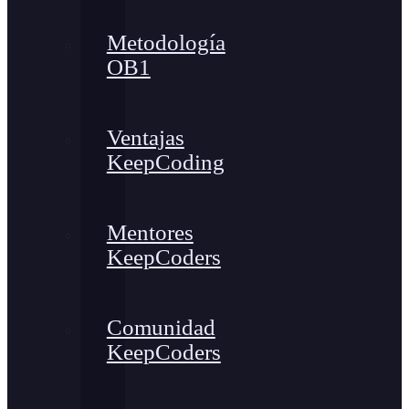
Metodología
OB1
Ventajas
KeepCoding
Mentores
KeepCoders
Comunidad
KeepCoders