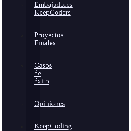
Embajadores
KeepCoders
Proyectos
Finales
Casos
de
éxito
Opiniones
KeepCoding