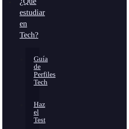
¿Qué
estudiar
en
Tech?
Guía
de
Perfiles
Tech
Haz
el
Test