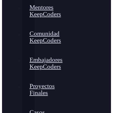
Mentores
KeepCoders
Comunidad
KeepCoders
Embajadores
KeepCoders
Proyectos
Finales
Casos