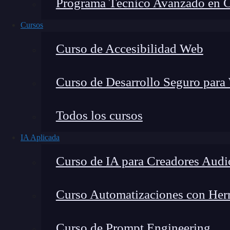
Programa Técnico Avanzado en Cib
Cursos
Curso de Accesibilidad Web
Curso de Desarrollo Seguro para
Todos los cursos
IA Aplicada
Lucia Gómez Salgado
Curso de IA para Creadores Audi
Contribuyo a acercar la realidad del sector tecno
visión de mercado y experiencia directa en proces
Curso Automatizaciones con Herra
Curso de Prompt Engineering