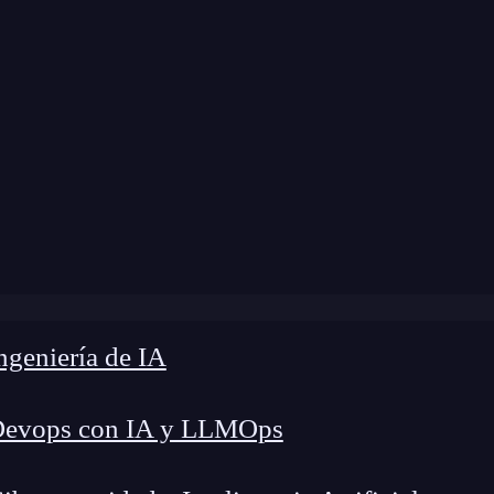
 modificación:
11 de abril de 2024 |
Tiempo de L
log
»
¿Cómo funciona Alastria Credential Registry?
geniería de IA
Devops con IA y LLMOps