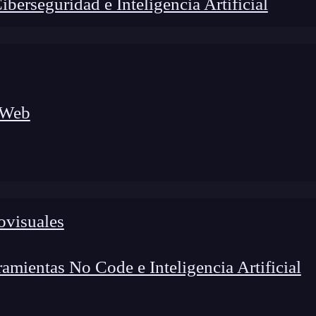
erseguridad e Inteligencia Artificial
 Web
ovisuales
lógico a nuevos profesionales, combinando conocimiento práctico,
os de transformación profesional.
mientas No Code e Inteligencia Artificial