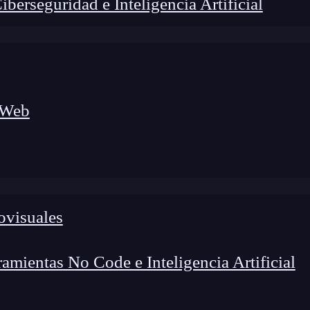
erseguridad e Inteligencia Artificial
 Web
ovisuales
lógico a nuevos profesionales, combinando conocimiento práctico,
os de transformación profesional.
mientas No Code e Inteligencia Artificial