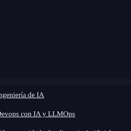
modificación:
6 de agosto de 2024 |
Tiempo de L
log
»
Cómo funciona el algoritmo de firma ECDSA
geniería de IA
Devops con IA y LLMOps