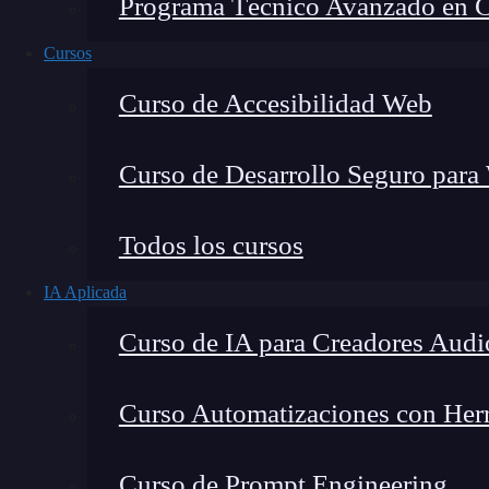
Programa Técnico Avanzado en Cib
Cursos
Curso de Accesibilidad Web
Curso de Desarrollo Seguro para
Todos los cursos
IA Aplicada
Lucia Gómez Salgado
Curso de IA para Creadores Audi
Contribuyo a acercar la realidad del sector tecno
visión de mercado y experiencia directa en proces
Curso Automatizaciones con Herra
Curso de Prompt Engineering