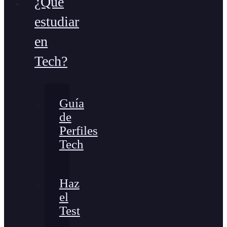
¿Qué
estudiar
en
Tech?
Guía
de
Perfiles
Tech
Haz
el
Test