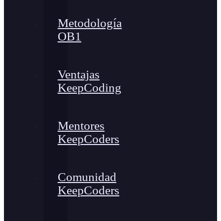
Metodología
OB1
Ventajas
KeepCoding
Mentores
KeepCoders
Comunidad
KeepCoders