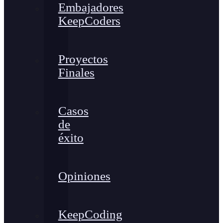
Embajadores
KeepCoders
Proyectos
Finales
Casos
de
éxito
Opiniones
KeepCoding