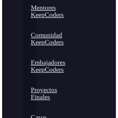
Mentores
KeepCoders
Comunidad
KeepCoders
Embajadores
KeepCoders
Proyectos
Finales
Casos