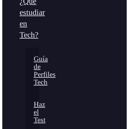
¿Qué
estudiar
en
Tech?
Guía
de
Perfiles
Tech
Haz
el
Test