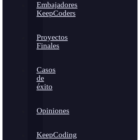
Embajadores
KeepCoders
Proyectos
Finales
Casos
de
éxito
Opiniones
KeepCoding