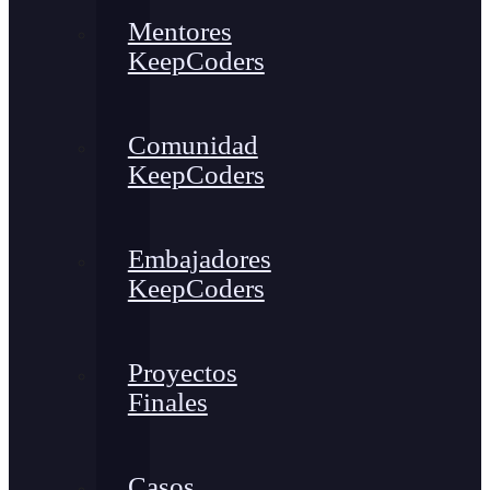
Mentores
KeepCoders
Comunidad
KeepCoders
Embajadores
KeepCoders
Proyectos
Finales
Casos