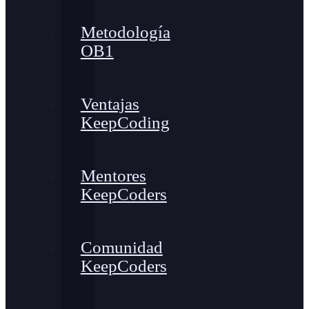
Metodología
OB1
Ventajas
KeepCoding
Mentores
KeepCoders
Comunidad
KeepCoders