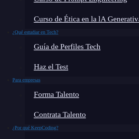
La alineación en
diseño gráfico
es un princip
Curso de Ética en la lA Generativ
visualmente atractivo y fácil de entender
.
¿Qué estudiar en Tech?
A lo largo de mi experiencia,
he aprendido que
Guía de Perfiles Tech
mejora la estética, sino también la funcional
Haz el Test
En este artículo, te voy a explicar
qué es la ali
Para empresas
¿Qué encontrarás en este post?
Forma Talento
Contrata Talento
¿Qué es la alineación en diseño gráfico?
¿Por qué KeepCoding?
¿Cómo usar la alineación en diseño gráfico? Paso a paso con ej