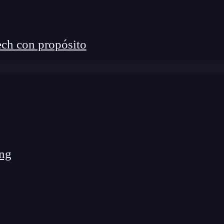
ch con propósito
ng
 organización y disposición de los
elementos