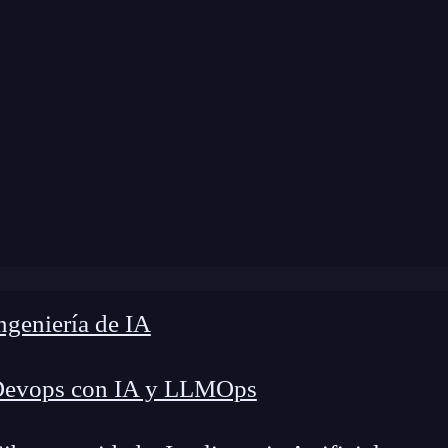
modificación:
21 de marzo de 2025 |
Tiempo de L
s la alineación en diseño gráfico y cómo usarla en tus pro
geniería de IA
Devops con IA y LLMOps