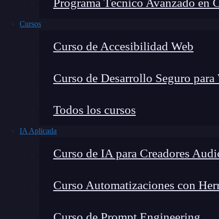
Programa Técnico Avanzado en Cib
Cursos
Curso de Accesibilidad Web
Curso de Desarrollo Seguro para
Todos los cursos
IA Aplicada
Lucia Gómez Salgado
Curso de IA para Creadores Audi
Contribuyo a acercar la realidad del sector tecno
visión de mercado y experiencia directa en proces
Curso Automatizaciones con Herra
Curso de Prompt Engineering