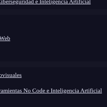
erseguridad e Inteligencia Artificial
 Web
ovisuales
lógico a nuevos profesionales, combinando conocimiento práctico,
os de transformación profesional.
mientas No Code e Inteligencia Artificial