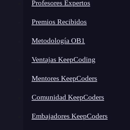
Profesores Expertos
Amenazas internas a la ciberseguridad
¿Qué puede amenazar la cibe
Premios Recibidos
Desde ataques informáticos hasta filtraciones i
Metodología OB1
ciberseguridad en varios frentes
. Por esta ra
amenazas y, así, poder prevenirlas o evitarlas.
Ventajas KeepCoding
Phishing
Mentores KeepCoders
Empezamos por el rey de los ataques informáti
Comunidad KeepCoders
más daño puede causar a una empresa (y también 
inocencia de las personas para acceder a datos 
Embajadores KeepCoders
cantidades de dinero! Con él,
el atacante supl
confianza
. Así, consigue que hagan clic en en