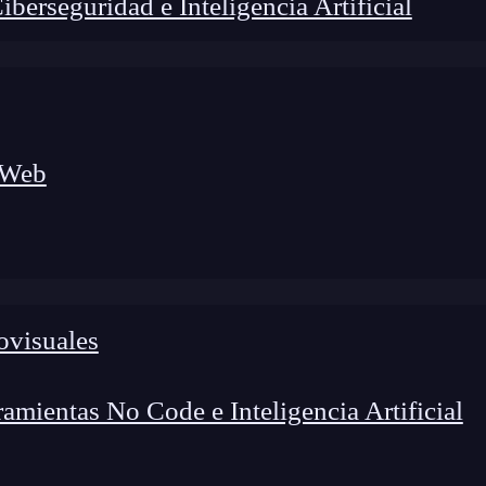
erseguridad e Inteligencia Artificial
 Web
ovisuales
foco en el desarrollo de talento y el análisis del sector
o evolucionan las tecnologías, qué competencias demanda el
 el entorno tech.
mientas No Code e Inteligencia Artificial