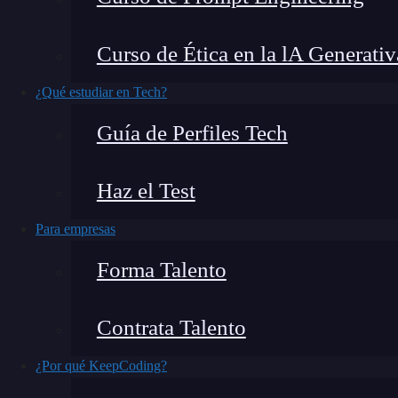
La sociedad de hoy en día está dando pasos ag
Curso de Ética en la lA Generativ
empresas. De hecho, debido a la situación act
¿Qué estudiar en Tech?
digitalizarse. Y no todos saben lo importante q
Guía de Perfiles Tech
ataques. Por eso,
como desarrollador o
prog
amenazas
. Así que desde KeepCoding, te habla
Haz el Test
¡Sigue leyendo!
Para empresas
¿Qué encontrarás en este post?
Forma Talento
Contrata Talento
¿Qué puede amenazar la ciberseguridad de las empresas?
Phishing
¿Por qué KeepCoding?
Malware y ransomware