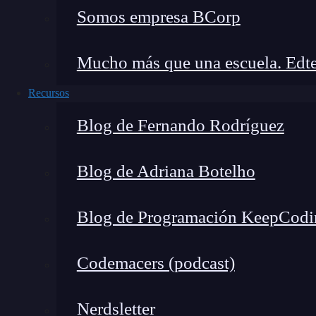
Somos empresa BCorp
Mucho más que una escuela. Edte
Recursos
Blog de Fernando Rodríguez
Blog de Adriana Botelho
y evitar que la propia empresa pueda acceder 
un chantaje. En otras palabras,
el atacante «se
Blog de Programación KeepCodi
por ellos
. Con ello, la empresa tiene dos opcio
seguir con el negocio o puede usar sus propios 
Codemacers (podcast)
embargo, cada vez se están desarrollando model
Verbigracia, dos ejemplos de este último año s
Nerdsletter