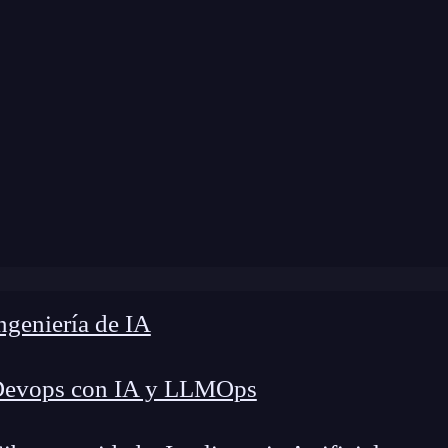
modificación:
24 de octubre de 2024 |
Tiempo de
as mayores amenazas para la ciberseguridad de una empres
geniería de IA
Devops con IA y LLMOps