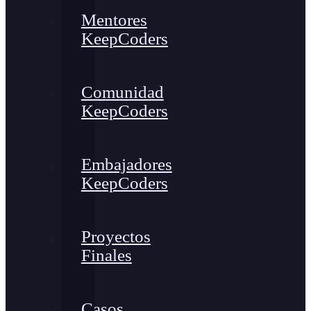
Mentores
KeepCoders
Comunidad
KeepCoders
Embajadores
KeepCoders
Proyectos
Finales
Casos