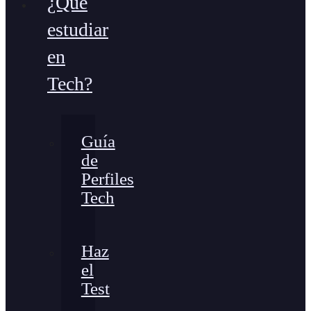
¿Qué
estudiar
en
Tech?
Guía
de
Perfiles
Tech
Haz
el
Test