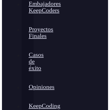
Embajadores
KeepCoders
Proyectos
Finales
Casos
de
éxito
Opiniones
KeepCoding