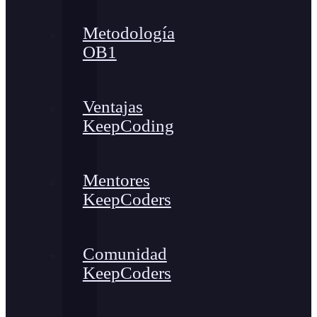
Metodología
OB1
Ventajas
KeepCoding
Mentores
KeepCoders
Comunidad
KeepCoders