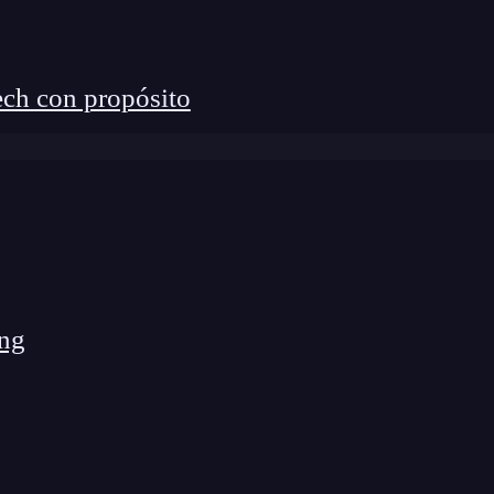
aciones específicas que utilizan la ubicación del
ión, aplicaciones de
redes sociales
y aplicaciones de
ch con propósito
dicional sobre la ubicación, como la hora y la fecha
almente en el caché del dispositivo; pueden incluir
ciones?
ng
leno a la Ciberseguridad? 🔴
k Bootcamp de KeepCoding. La formación más
 con empleabilidad garantizada