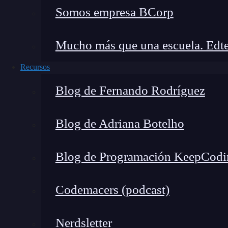
Aplicaciones de ubicación:
datos de aplic
Somos empresa BCorp
dispositivo, como aplicaciones de navegac
compras.
Mucho más que una escuela. Edte
Información de metadatos:
información a
de la captura de una foto o vídeo.
Recursos
Datos del caché:
datos almacenados tempor
Blog de Fernando Rodríguez
información de ubicación.
Blog de Adriana Botelho
¿Dónde se guardan las ubica
Blog de Programación KeepCodi
🔴 ¿Quieres entrar de l
Codemacers (podcast)
Descubre el Ciberseguridad Full Stac
completa del mercado y
Nerdsletter