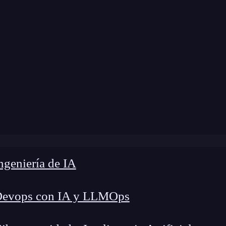
a modificación:
19 de abril de 2024 |
Tiempo de 
»
Análisis forense de ubicaciones en un dispositivo iOS
geniería de IA
Devops con IA y LLMOps