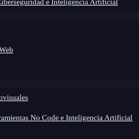
erseguridad e Inteligencia Artificial
 Web
ovisuales
foco en el desarrollo de talento y el análisis del sector
o evolucionan las tecnologías, qué competencias demanda el
 el entorno tech.
mientas No Code e Inteligencia Artificial