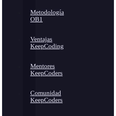
Metodología
OB1
Ventajas
KeepCoding
Mentores
KeepCoders
Comunidad
KeepCoders