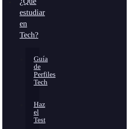
¿Qué
estudiar
en
Tech?
Guía
de
Perfiles
Tech
Haz
el
Test