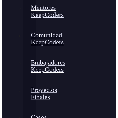
Mentores
KeepCoders
Comunidad
KeepCoders
Embajadores
KeepCoders
Proyectos
Finales
Casos