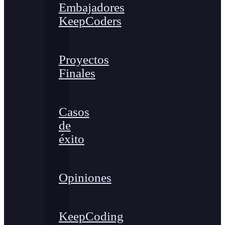
Embajadores
KeepCoders
Proyectos
Finales
Casos
de
éxito
Opiniones
KeepCoding