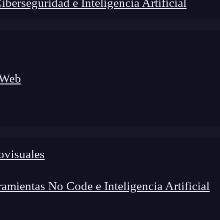
erseguridad e Inteligencia Artificial
 Web
ovisuales
foco en el desarrollo de talento y el análisis del sector
o evolucionan las tecnologías, qué competencias demanda el
 el entorno tech.
mientas No Code e Inteligencia Artificial