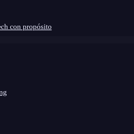
 reconocidas de la Deep Learning o IA es el
ch con propósito
o es una revolución
, sí ha ayudado en muchos
 es el de Google Photos, que gracias a las opciones
ar fotografías según la persona que aparecen en ellas
pretación.
ng
 geolocalización, puedes clasificarlos por el lugar en