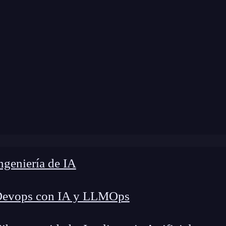
 modificación:
22 de mayo de 2024 |
Tiempo de 
plicaciones de Deep Learning que quizás no sabías que lo 
geniería de IA
Devops con IA y LLMOps