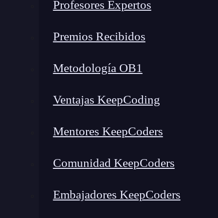
Descubre nuestro Inteligencia Artificial F
Profesores Expertos
mercado y con em
👉 Prueba gratis el Bootcamp en 
Premios Recibidos
Metodología OB1
Ventajas KeepCoding
Mentores KeepCoders
Comunidad KeepCoders
Embajadores KeepCoders