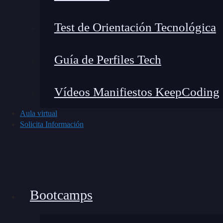
Test de Orientación Tecnológica
Guía de Perfiles Tech
Vídeos Manifiestos KeepCoding
Aula virtual
Solicita Información
Reconocimiento de voz: Alexa
«Alexa, pon música de Taylor Swift en Spotify»
¿Has dicho o escuchado a alguien decir eso? Ot
Bootcamps
misma Inteligencia Artificial es el reconocimien