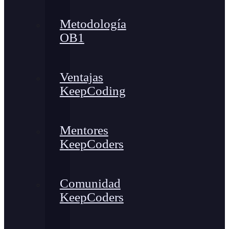
Metodología
OB1
Ventajas
KeepCoding
Mentores
KeepCoders
Comunidad
KeepCoders