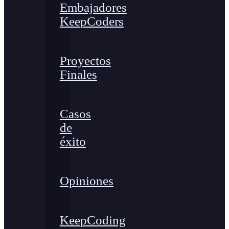
Embajadores
KeepCoders
Proyectos
Finales
Casos
de
éxito
Opiniones
KeepCoding