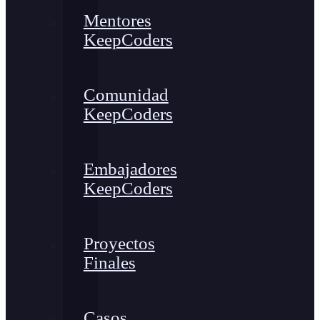
Mentores
KeepCoders
Comunidad
KeepCoders
Embajadores
KeepCoders
Proyectos
Finales
Casos