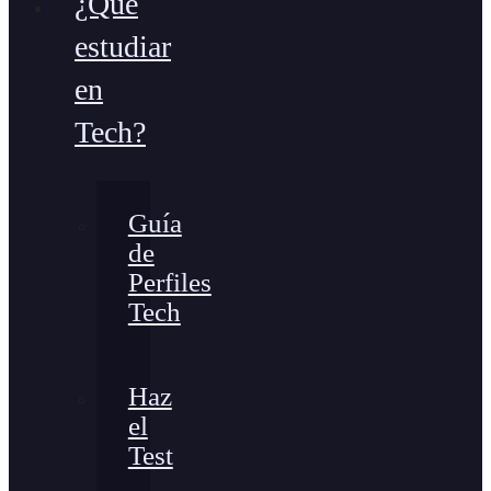
¿Qué
estudiar
en
Tech?
Guía
de
Perfiles
Tech
Haz
el
Test