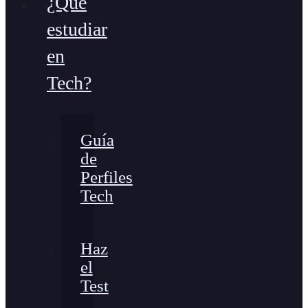
¿Qué
estudiar
en
Tech?
Guía
de
Perfiles
Tech
Haz
el
Test