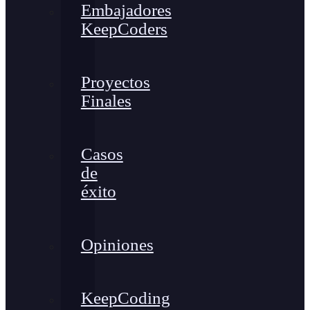
Embajadores
KeepCoders
Proyectos
Finales
Casos
de
éxito
Opiniones
KeepCoding