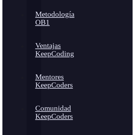
Metodología
OB1
Ventajas
KeepCoding
Mentores
KeepCoders
Comunidad
KeepCoders