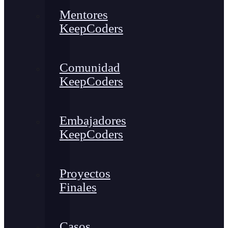
Mentores
KeepCoders
Comunidad
KeepCoders
Embajadores
KeepCoders
Proyectos
Finales
Casos