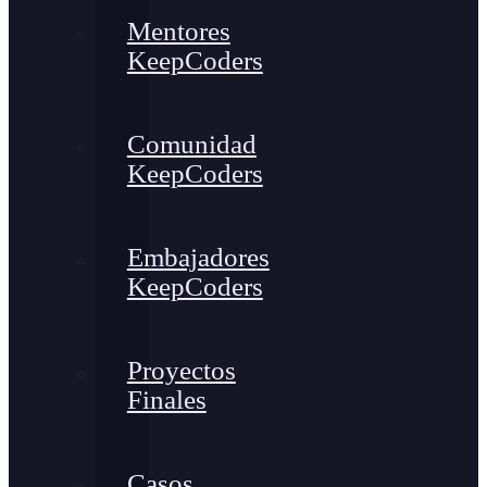
Mentores
KeepCoders
Comunidad
KeepCoders
Embajadores
KeepCoders
Proyectos
Finales
Casos