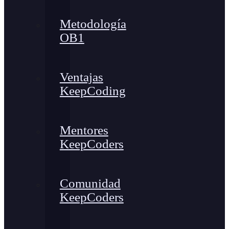
Metodología
OB1
Ventajas
KeepCoding
Mentores
KeepCoders
Comunidad
KeepCoders