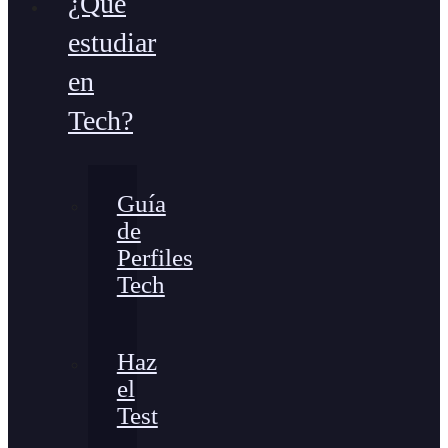
¿Qué
estudiar
en
Tech?
Guía
de
Perfiles
Tech
Haz
el
Test