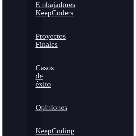
Embajadores
KeepCoders
Proyectos
Finales
Casos
de
éxito
Opiniones
KeepCoding