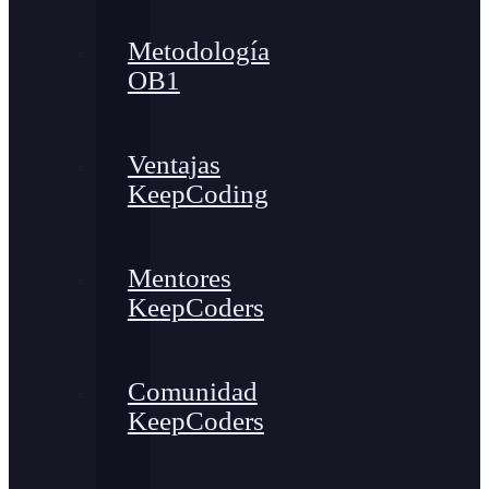
Metodología
OB1
Ventajas
KeepCoding
Mentores
KeepCoders
Comunidad
KeepCoders