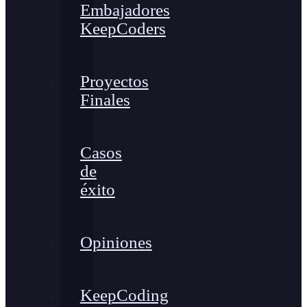
Embajadores
KeepCoders
Proyectos
Finales
Casos
de
éxito
Opiniones
KeepCoding