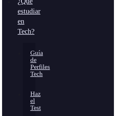
¿Qué
estudiar
en
Tech?
Guía
de
Perfiles
Tech
Haz
el
Test