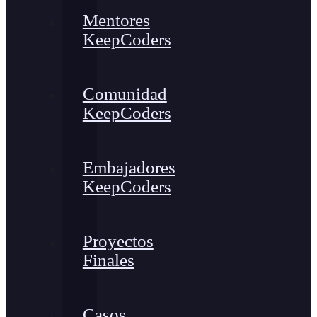
Mentores
KeepCoders
Comunidad
KeepCoders
Embajadores
KeepCoders
Proyectos
Finales
Casos