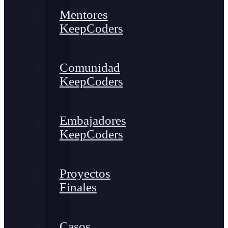
Mentores
KeepCoders
Comunidad
KeepCoders
Embajadores
KeepCoders
Proyectos
Finales
Casos