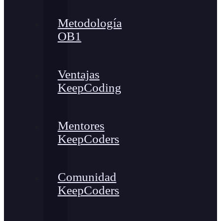
Metodología
OB1
Ventajas
KeepCoding
Mentores
KeepCoders
Comunidad
KeepCoders