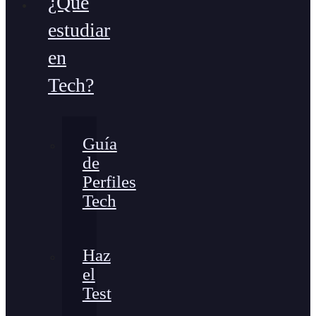
¿Qué
estudiar
en
Tech?
Guía
de
Perfiles
Tech
Haz
el
Test