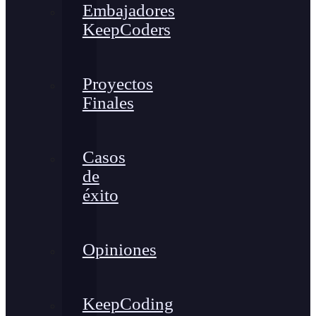
Embajadores
KeepCoders
Proyectos
Finales
Casos
de
éxito
Opiniones
KeepCoding