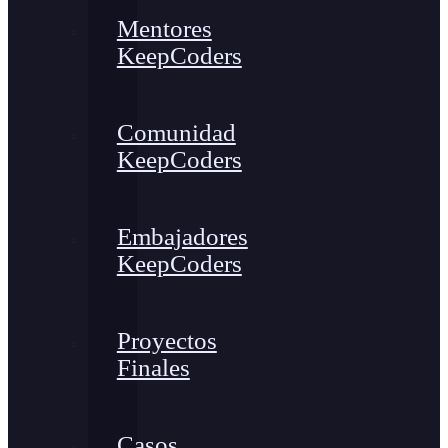
Mentores
KeepCoders
Comunidad
KeepCoders
Embajadores
KeepCoders
Proyectos
Finales
Casos