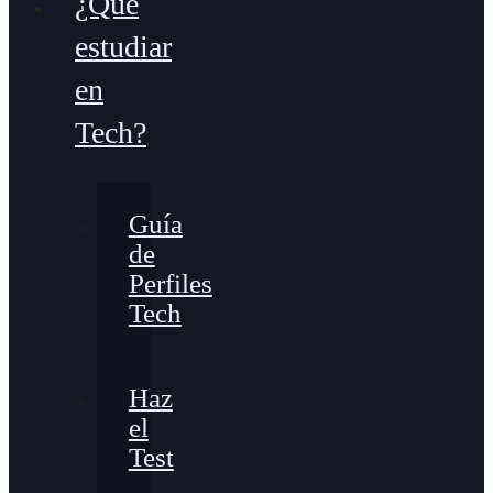
¿Qué
estudiar
en
Tech?
Guía
de
Perfiles
Tech
Haz
el
Test