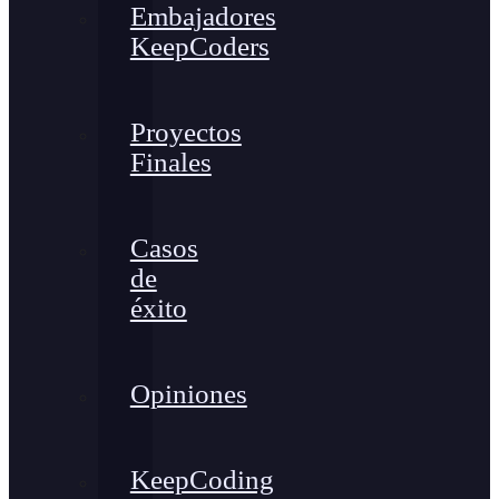
Embajadores
KeepCoders
Proyectos
Finales
Casos
de
éxito
Opiniones
KeepCoding