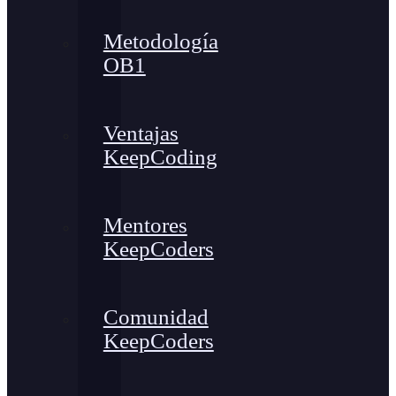
Metodología
OB1
Ventajas
KeepCoding
Mentores
KeepCoders
Comunidad
KeepCoders